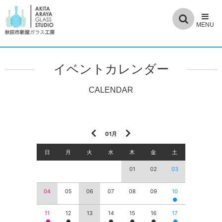
イベントカレンダー
01月
日
月
火
水
木
金
土
01
02
03
04
05
06
07
08
09
10
11
12
13
14
15
16
17